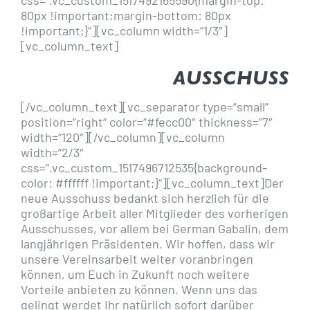
css=“.vc_custom_1517492165590{margin-top:
80px !important;margin-bottom: 80px
!important;}“][vc_column width=“1/3″]
[vc_column_text]
AUSSCHUSS
[/vc_column_text][vc_separator type=“small“
position=“right“ color=“#fecc00″ thickness=“7″
width=“120″][/vc_column][vc_column
width=“2/3″
css=“.vc_custom_1517496712535{background-
color: #ffffff !important;}“][vc_column_text]Der
neue Ausschuss bedankt sich herzlich für die
großartige Arbeit aller Mitglieder des vorherigen
Ausschusses, vor allem bei German Gabalin, dem
langjährigen Präsidenten. Wir hoffen, dass wir
unsere Vereinsarbeit weiter voranbringen
können, um Euch in Zukunft noch weitere
Vorteile anbieten zu können. Wenn uns das
gelingt werdet Ihr natürlich sofort darüber