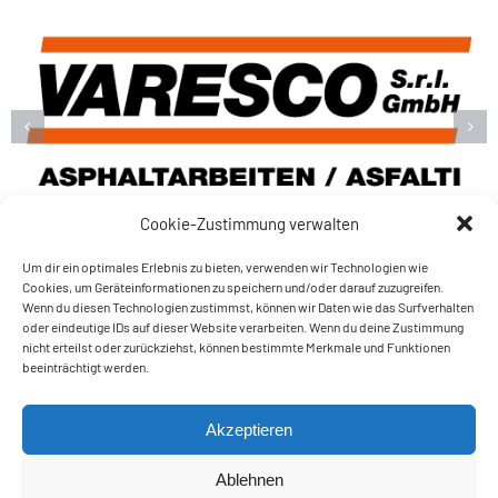
Cookie-Zustimmung verwalten
Um dir ein optimales Erlebnis zu bieten, verwenden wir Technologien wie
Cookies, um Geräteinformationen zu speichern und/oder darauf zuzugreifen.
Wenn du diesen Technologien zustimmst, können wir Daten wie das Surfverhalten
oder eindeutige IDs auf dieser Website verarbeiten. Wenn du deine Zustimmung
nicht erteilst oder zurückziehst, können bestimmte Merkmale und Funktionen
Amateur Tennis Club
beeinträchtigt werden.
Auer – Ora
Raiffeisen
Akzeptieren
Schwarzenbach 7 – 39040 AUER / ORA (BZ)
Steuerkodex – cod. fisc. 03229610211
Ablehnen