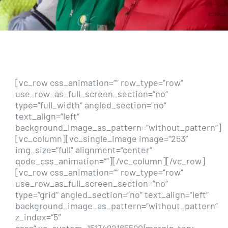
[vc_row css_animation=““ row_type=“row“
use_row_as_full_screen_section=“no“
type=“full_width“ angled_section=“no“
text_align=“left“
background_image_as_pattern=“without_pattern“]
[vc_column][vc_single_image image=“253″
img_size=“full“ alignment=“center“
qode_css_animation=““][/vc_column][/vc_row]
[vc_row css_animation=““ row_type=“row“
use_row_as_full_screen_section=“no“
type=“grid“ angled_section=“no“ text_align=“left“
background_image_as_pattern=“without_pattern“
z_index=“5″