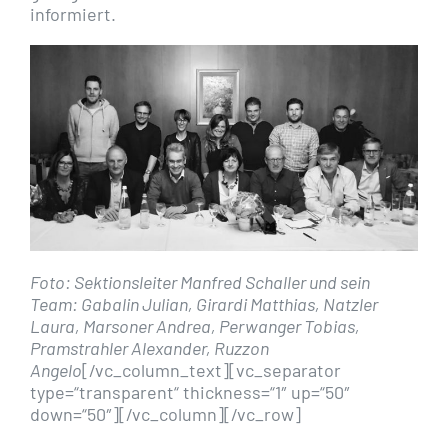
informiert.
Foto: Sektionsleiter Manfred Schaller und sein
Team: Gabalin Julian, Girardi Matthias, Natzler
Laura, Marsoner Andrea, Perwanger Tobias,
Pramstrahler Alexander, Ruzzon
Angelo
[/vc_column_text][vc_separator
type=“transparent“ thickness=“1″ up=“50″
down=“50″][/vc_column][/vc_row]