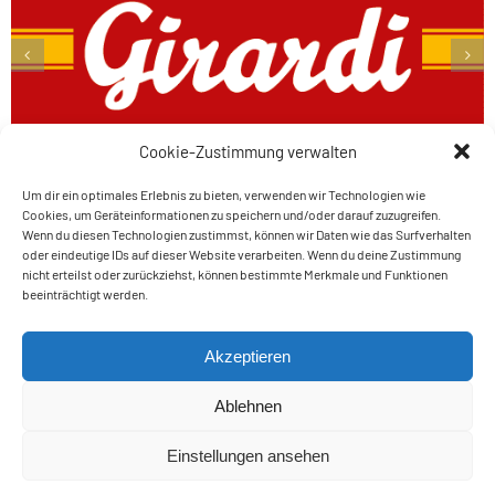
Cookie-Zustimmung verwalten
Um dir ein optimales Erlebnis zu bieten, verwenden wir Technologien wie
Cookies, um Geräteinformationen zu speichern und/oder darauf zuzugreifen.
Wenn du diesen Technologien zustimmst, können wir Daten wie das Surfverhalten
oder eindeutige IDs auf dieser Website verarbeiten. Wenn du deine Zustimmung
nicht erteilst oder zurückziehst, können bestimmte Merkmale und Funktionen
Amateur Tennis Club
beeinträchtigt werden.
Auer – Ora
Raiffeisen
Akzeptieren
Schwarzenbach 7 – 39040 AUER / ORA (BZ)
Steuerkodex – cod. fisc. 03229610211
Ablehnen
Mwst.Nr. – P. IVA 03229610211
Einstellungen ansehen