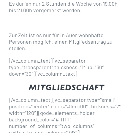
Es dürfen nur 2 Stunden die Woche von 19.00h
bis 21.00h vorgemerkt werden.
Zur Zeit ist es nur für in Auer wohnhafte
Personen möglich, einen Mitgliedsantrag zu
stellen.
[/vc_column_text][vc_separator
type=“transparent“ thickness=“1″ up=“30″
down=“30″][vc_column_text]
MITGLIEDSCHAFT
[/vc_column_text][vc_separator type=“small“
position=“center“ color=“#fecc00″ thickness=“7″
width=“120″][qode_elements_holder
background_color=“#ffffff“
number_of_columns=“two_columns“
switch_to_one_column=“768″]