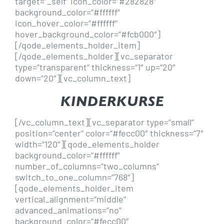
target=“_self“ icon_color=“#282828″
background_color=“#ffffff“
icon_hover_color=“#ffffff“
hover_background_color=“#fcb000″]
[/qode_elements_holder_item]
[/qode_elements_holder][vc_separator
type=“transparent“ thickness=“1″ up=“20″
down=“20″][vc_column_text]
KINDERKURSE
[/vc_column_text][vc_separator type=“small“
position=“center“ color=“#fecc00″ thickness=“7″
width=“120″][qode_elements_holder
background_color=“#ffffff“
number_of_columns=“two_columns“
switch_to_one_column=“768″]
[qode_elements_holder_item
vertical_alignment=“middle“
advanced_animations=“no“
background_color=“#fecc00″