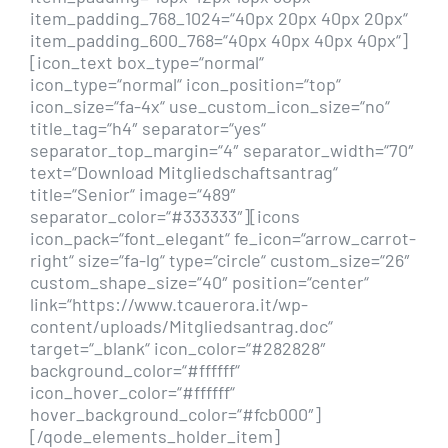
item_padding_768_1024=“40px 20px 40px 20px“
item_padding_600_768=“40px 40px 40px 40px“]
[icon_text box_type=“normal“
icon_type=“normal“ icon_position=“top“
icon_size=“fa-4x“ use_custom_icon_size=“no“
title_tag=“h4″ separator=“yes“
separator_top_margin=“4″ separator_width=“70″
text=“Download Mitgliedschaftsantrag“
title=“Senior“ image=“489″
separator_color=“#333333″][icons
icon_pack=“font_elegant“ fe_icon=“arrow_carrot-
right“ size=“fa-lg“ type=“circle“ custom_size=“26″
custom_shape_size=“40″ position=“center“
link=“https://www.tcauerora.it/wp-
content/uploads/Mitgliedsantrag.doc“
target=“_blank“ icon_color=“#282828″
background_color=“#ffffff“
icon_hover_color=“#ffffff“
hover_background_color=“#fcb000″]
[/qode_elements_holder_item]