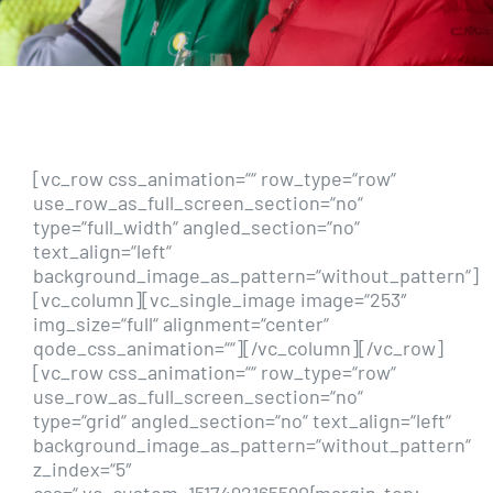
[vc_row css_animation=““ row_type=“row“
use_row_as_full_screen_section=“no“
type=“full_width“ angled_section=“no“
text_align=“left“
background_image_as_pattern=“without_pattern“]
[vc_column][vc_single_image image=“253″
img_size=“full“ alignment=“center“
qode_css_animation=““][/vc_column][/vc_row]
[vc_row css_animation=““ row_type=“row“
use_row_as_full_screen_section=“no“
type=“grid“ angled_section=“no“ text_align=“left“
background_image_as_pattern=“without_pattern“
z_index=“5″