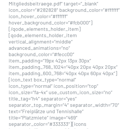
Mitgliedsbeitraege.pdf“ target=“_blank“
icon_color=“#282828″ background_color=“#ffffff“
icon_hover_color=“#ffffff“
hover_background_color=“#fcb000″]
[/qode_elements_holder_item]
[qode_elements_holder_item
vertical_alignment=“middle“
advanced_animations=“no“
background_color=“#fecc00″
item_padding=“19px 42px 13px 30px“
item_padding_768_1024=“40px 20px 40px 20px“
item_padding_600_768=“40px 40px 60px 40px“]
[icon_text box_type=“normal“
icon_type=“normal“ icon_position=“top“
icon_size=“fa-4x“ use_custom_icon_size=“no“
title_tag=“h4″ separator=“yes“
separator_top_margin=“4″ separator_width=“70″
text=“Freiplätze und Tennishalle“
title=“Platzmiete“ image=“469″
separator_color=“#333333″][icons