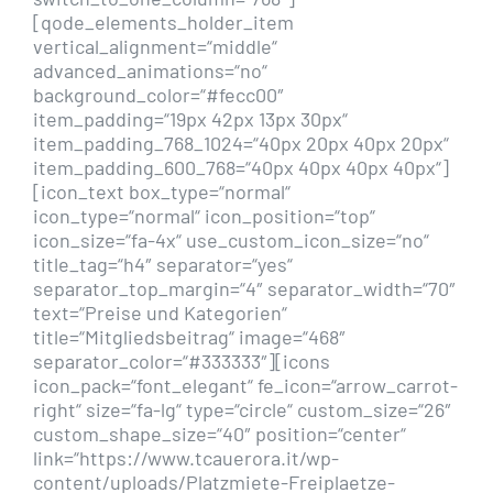
[qode_elements_holder_item
vertical_alignment=“middle“
advanced_animations=“no“
background_color=“#fecc00″
item_padding=“19px 42px 13px 30px“
item_padding_768_1024=“40px 20px 40px 20px“
item_padding_600_768=“40px 40px 40px 40px“]
[icon_text box_type=“normal“
icon_type=“normal“ icon_position=“top“
icon_size=“fa-4x“ use_custom_icon_size=“no“
title_tag=“h4″ separator=“yes“
separator_top_margin=“4″ separator_width=“70″
text=“Preise und Kategorien“
title=“Mitgliedsbeitrag“ image=“468″
separator_color=“#333333″][icons
icon_pack=“font_elegant“ fe_icon=“arrow_carrot-
right“ size=“fa-lg“ type=“circle“ custom_size=“26″
custom_shape_size=“40″ position=“center“
link=“https://www.tcauerora.it/wp-
content/uploads/Platzmiete-Freiplaetze-