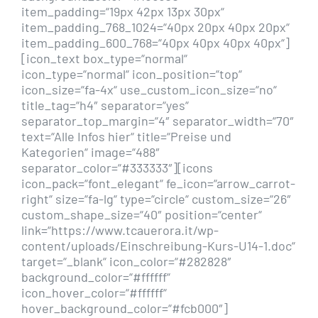
item_padding=“19px 42px 13px 30px“
item_padding_768_1024=“40px 20px 40px 20px“
item_padding_600_768=“40px 40px 40px 40px“]
[icon_text box_type=“normal“
icon_type=“normal“ icon_position=“top“
icon_size=“fa-4x“ use_custom_icon_size=“no“
title_tag=“h4″ separator=“yes“
separator_top_margin=“4″ separator_width=“70″
text=“Alle Infos hier“ title=“Preise und
Kategorien“ image=“488″
separator_color=“#333333″][icons
icon_pack=“font_elegant“ fe_icon=“arrow_carrot-
right“ size=“fa-lg“ type=“circle“ custom_size=“26″
custom_shape_size=“40″ position=“center“
link=“https://www.tcauerora.it/wp-
content/uploads/Einschreibung-Kurs-U14-1.doc“
target=“_blank“ icon_color=“#282828″
background_color=“#ffffff“
icon_hover_color=“#ffffff“
hover_background_color=“#fcb000″]