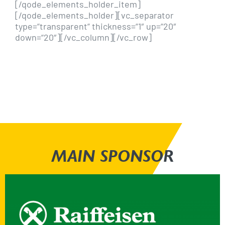
[/qode_elements_holder_item]
[/qode_elements_holder][vc_separator
type=“transparent“ thickness=“1″ up=“20″
down=“20″][/vc_column][/vc_row]
MAIN SPONSOR