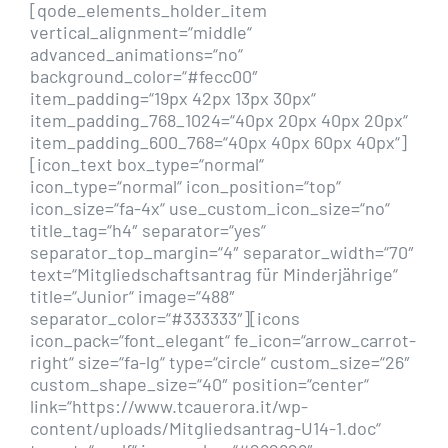
[qode_elements_holder_item
vertical_alignment=“middle“
advanced_animations=“no“
background_color=“#fecc00″
item_padding=“19px 42px 13px 30px“
item_padding_768_1024=“40px 20px 40px 20px“
item_padding_600_768=“40px 40px 60px 40px“]
[icon_text box_type=“normal“
icon_type=“normal“ icon_position=“top“
icon_size=“fa-4x“ use_custom_icon_size=“no“
title_tag=“h4″ separator=“yes“
separator_top_margin=“4″ separator_width=“70″
text=“Mitgliedschaftsantrag für Minderjährige“
title=“Junior“ image=“488″
separator_color=“#333333″][icons
icon_pack=“font_elegant“ fe_icon=“arrow_carrot-
right“ size=“fa-lg“ type=“circle“ custom_size=“26″
custom_shape_size=“40″ position=“center“
link=“https://www.tcauerora.it/wp-
content/uploads/Mitgliedsantrag-U14-1.doc“