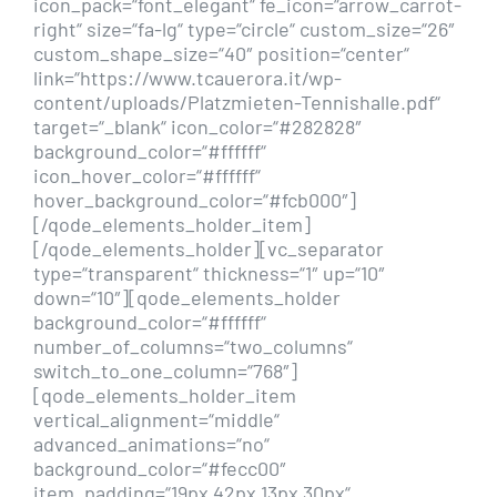
icon_pack=“font_elegant“ fe_icon=“arrow_carrot-
right“ size=“fa-lg“ type=“circle“ custom_size=“26″
custom_shape_size=“40″ position=“center“
link=“https://www.tcauerora.it/wp-
content/uploads/Platzmieten-Tennishalle.pdf“
target=“_blank“ icon_color=“#282828″
background_color=“#ffffff“
icon_hover_color=“#ffffff“
hover_background_color=“#fcb000″]
[/qode_elements_holder_item]
[/qode_elements_holder][vc_separator
type=“transparent“ thickness=“1″ up=“10″
down=“10″][qode_elements_holder
background_color=“#ffffff“
number_of_columns=“two_columns“
switch_to_one_column=“768″]
[qode_elements_holder_item
vertical_alignment=“middle“
advanced_animations=“no“
background_color=“#fecc00″
item_padding=“19px 42px 13px 30px“