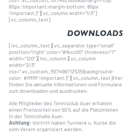
css=“.vc_custom_1517492165590{margin-top:
80px !important;margin-bottom: 80px
!important;}“][vc_column width=“1/3″]
[vc_column_text]
DOWNLOADS
[/vc_column_text][vc_separator type=“small“
position=“right“ color=“#fecc00″ thickness=“7″
width=“120″][/vc_column][vc_column
width=“2/3″
css=“.vc_custom_1517496712535{background-
color: #ffffff !important;}“][vc_column_text]
Hier
finden Sie aktuelle Informationen und Formulare
zum downloaden und ausdrucken.
Alle Mitglieder des Tennisclub Auer erhalten
einen Preisvorteil von 50% auf die Platzmieten
in der Tennishalle Auer.
Achtung:
Vortritt haben Turniere u. Kurse die
vom Verein organisiert werden.