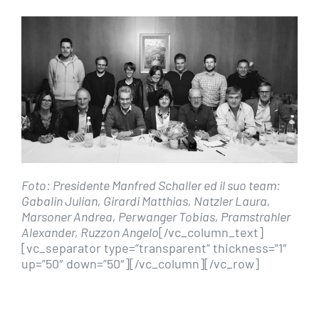
Foto: Presidente Manfred Schaller ed il suo team:
Gabalin Julian, Girardi Matthias, Natzler Laura,
Marsoner Andrea, Perwanger Tobias, Pramstrahler
Alexander, Ruzzon Angelo
[/vc_column_text]
[vc_separator type=”transparent” thickness=”1″
up=”50″ down=”50″][/vc_column][/vc_row]