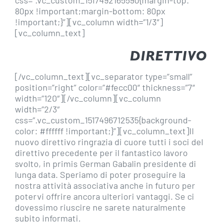
css=”.vc_custom_1517492165590{margin-top:
80px !important;margin-bottom: 80px
!important;}”][vc_column width=”1/3″]
[vc_column_text]
DIRETTIVO
[/vc_column_text][vc_separator type=”small”
position=”right” color=”#fecc00″ thickness=”7″
width=”120″][/vc_column][vc_column
width=”2/3″
css=”.vc_custom_1517496712535{background-
color: #ffffff !important;}”][vc_column_text]Il
nuovo direttivo ringrazia di cuore tutti i soci del
direttivo precedente per il fantastico lavoro
svolto, in primis German Gabalin presidente di
lunga data. Speriamo di poter proseguire la
nostra attività associativa anche in futuro per
potervi offrire ancora ulteriori vantaggi. Se ci
dovessimo riuscire ne sarete naturalmente
subito informati.