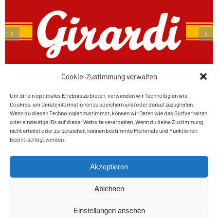
Cookie-Zustimmung verwalten
Um dir ein optimales Erlebnis zu bieten, verwenden wir Technologien wie
Cookies, um Geräteinformationen zu speichern und/oder darauf zuzugreifen.
Wenn du diesen Technologien zustimmst, können wir Daten wie das Surfverhalten
oder eindeutige IDs auf dieser Website verarbeiten. Wenn du deine Zustimmung
nicht erteilst oder zurückziehst, können bestimmte Merkmale und Funktionen
Amateur Tennis Club
beeinträchtigt werden.
Auer – Ora
Raiffeisen
Akzeptieren
Schwarzenbach 7 – 39040 AUER / ORA (BZ)
Steuerkodex – cod. fisc. 03229610211
Ablehnen
Mwst.Nr. – P. IVA 03229610211
Einstellungen ansehen