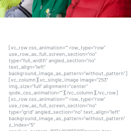
[vc_row css_animation=”” row_type=”row”
use_row_as_full_screen_section=”no”
type=”full_width” angled_section=”no”
text_align=”left”
background_image_as_pattern=”without_pattern”]
[vc_column][vc_single_image image=”253″
img_size=”full” alignment=”center”
qode_css_animation=””][/vc_column][/vc_row]
[vc_row css_animation=”” row_type=”row”
use_row_as_full_screen_section=”no”
type=”grid” angled_section=”no” text_align=”left”
background_image_as_pattern=”without_pattern”
z_index=”5″