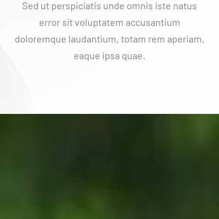
Sed ut perspiciatis unde omnis iste natus
error sit voluptatem accusantium
doloremque laudantium, totam rem aperiam,
eaque ipsa quae.